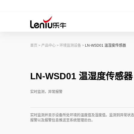
首页
>
产品中心
>
环境监测设备
>
LN-WSD01 温湿度传感器
LN-WSD01 温湿度传感器
实时监测，异常报警
实时监测并显示设备所处环境的温度值及湿度值。监测到异常状
报警以及报警信息推送至系统管理后台。