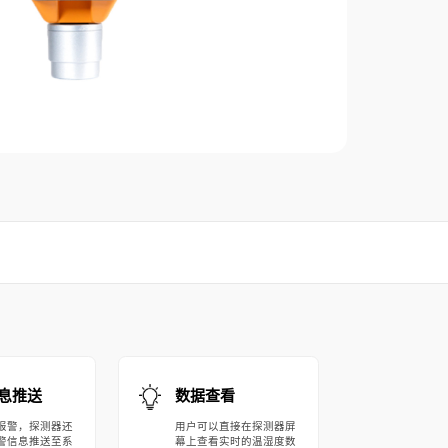
息推送
数据查看
报警，探测器还
用户可以直接在探测器屏
警信息推送至系
幕上查看实时的温湿度数