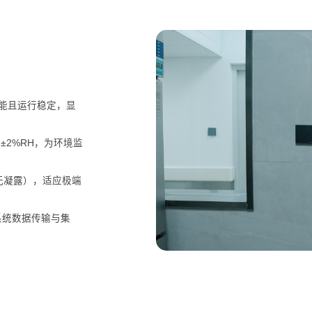
节能且运行稳定，显
±2%RH，为环境监
H（无凝露），适应极端
于系统数据传输与集