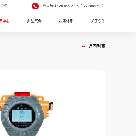
系我们
咨询热线:025-85303775（17749501697）
品中心
典型案例
服务体系
关于乐牛
返回列表