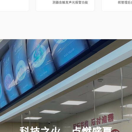
测器会触发声光报警功能
统管理后
科技之火，点燃盛夏