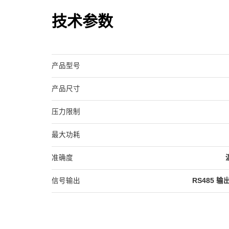
技术参数
产品型号
产品尺寸
压力限制
最大功耗
准确度
信号输出
RS485 输