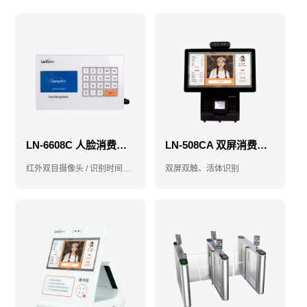
LN-6608C 人脸消费机-售饭机-消费机
LN-508CA 双屏消费机-售饭机-消费机
红外双目摄像头 / 识别时间小于1秒
双屏双触、活体识别