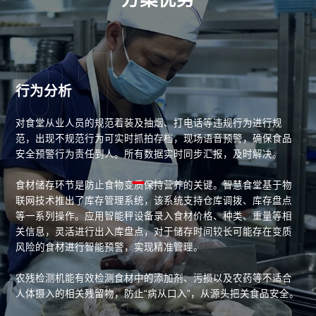
01
行为分析
考
些
对食堂从业人员的规范着装及抽烟、打电话等违规行为进行规
后
范，出现不规范行为可实时抓拍存档，现场语音预警，确保食品
录
安全预警行为责任到人。所有数据实时同步汇报，及时解决。
落
食材储存环节是防止食物变质保持营养的关键。智慧食堂基于物
联网技术推出了库存管理系统，该系统支持仓库调拨、库存盘点
等一系列操作。应用智能秤设备录入食材价格、种类、重量等相
关信息，灵活进行出入库盘点，对于储存时间较长可能存在变质
风险的食材进行智能预警，实现精准管理。
农残检测机能有效检测食材中的添加剂、污损以及农药等不适合
人体摄入的相关残留物，防止“病从口入”，从源头把关食品安全。