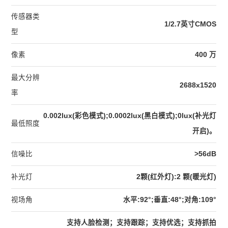
传感器类
1/2.7英寸CMOS
型
像素
400 万
最大分辨
2688x1520
率
0.002lux(彩色模式);0.0002lux(黑白模式);0lux(补光灯
最低照度
开启)。
信噪比
>56dB
补光灯
2颗(红外灯):2 颗(暖光灯)
视场角
水平:92°;垂直:48°;对角:109°
支持人脸检测；支持跟踪；支持优选；支持抓拍