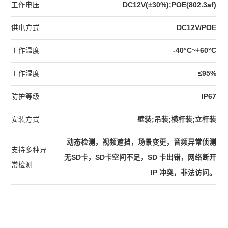
工作电压
DC12V(±30%);POE(802.3af)
供电方式
DC12V/POE
工作温度
-40°C~+60°C
工作湿度
≤95%
防护等级
IP67
安装方式
壁装;吊装;横杆装;立杆装
动态检测，视频遮挡，场景变更，音频异常侦测
支持多种异
无SD卡，SD卡空间不足，SD 卡出错，网络断开
常检测
IP 冲突，非法访问。