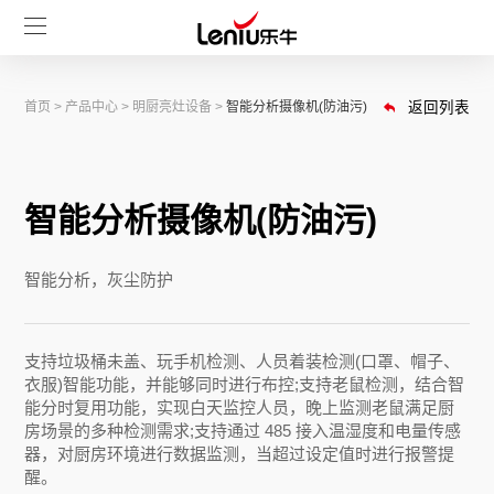
首页
>
产品中心
>
明厨亮灶设备
>
智能分析摄像机(防油污)
返回列表
智能分析摄像机(防油污)
智能分析，灰尘防护
支持垃圾桶未盖、玩手机检测、人员着装检测(口罩、帽子、
衣服)智能功能，并能够同时进行布控;支持老鼠检测，结合智
能分时复用功能，实现白天监控人员，晚上监测老鼠满足厨
房场景的多种检测需求;支持通过 485 接入温湿度和电量传感
器，对厨房环境进行数据监测，当超过设定值时进行报警提
醒。