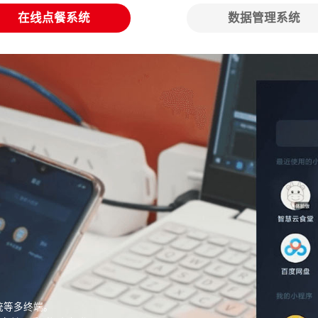
在线点餐系统
数据管理系统
统等多终端。