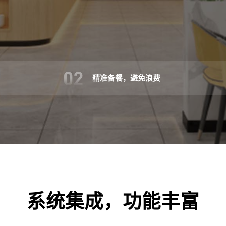
02
精准备餐，避免浪费
系统集成，功能丰富