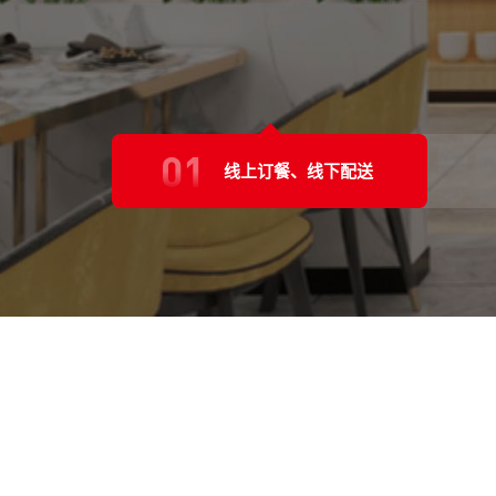
01
线上订餐、线下配送