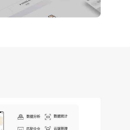
数据统计
数据分析
云端管理
匹配企业