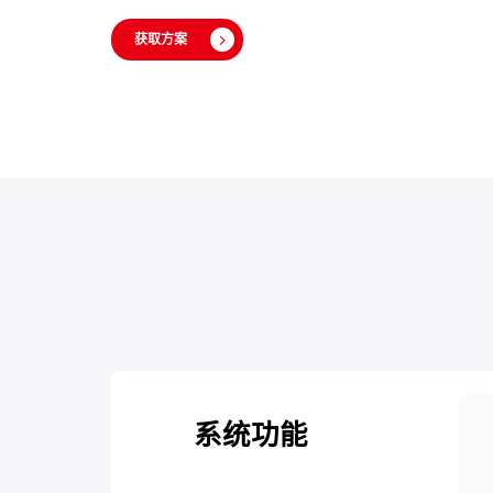
获取方案
系统功能